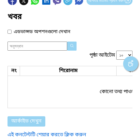
আপনার মতামত প্রদান করুন
খবর
এডভান্সড অপশনগুলো দেখান
পৃষ্ঠা আইটেম
নং
শিরোনাম
ফাইল
কোনো তথ্য পাওয়া য
আর্কাইভ দেখুন
এই কনটেন্টটি শেয়ার করতে ক্লিক করুন