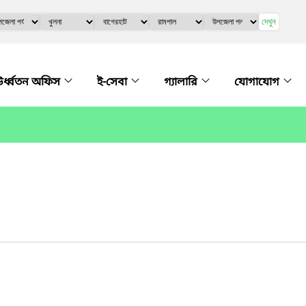
দেখুন
র্ধ্বতন অফিস
ই-সেবা
গ্যালারি
যোগাযোগ